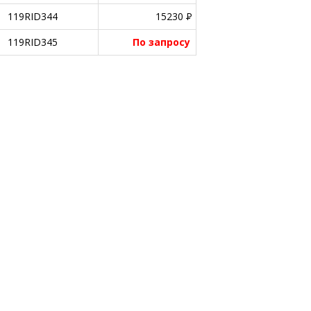
119RID344
15230
P
119RID345
По запросу