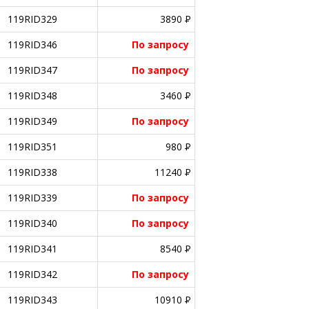
119RID329
3890
P
119RID346
По запросу
119RID347
По запросу
119RID348
3460
P
119RID349
По запросу
119RID351
980
P
119RID338
11240
P
119RID339
По запросу
119RID340
По запросу
119RID341
8540
P
119RID342
По запросу
119RID343
10910
P