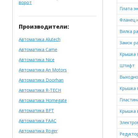
ворот
Плата э
Фланец 
Производители:
Вилка р
Автоматика Alutech
Замок р
Автоматика Сame
Крышка 
Автоматика Nice
Штифт
Автоматика An Motors
Выходно
Автоматика Doorhan
Крышка 
Автоматика R-TECH
Пластин
Автоматика Homegate
Автоматика BFT
Крышка 
Автоматика FAAC
Электро
Автоматика Roger
Редукто