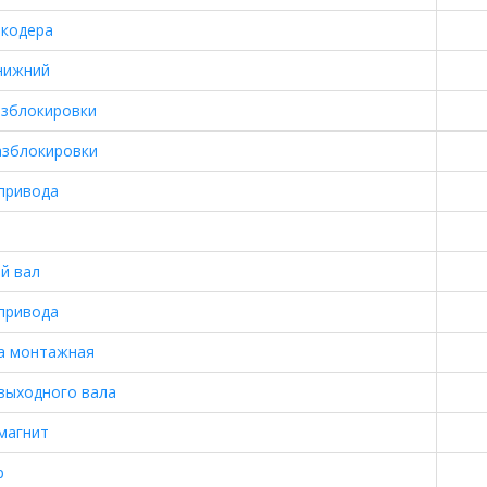
нкодера
нижний
азблокировки
азблокировки
привода
й вал
привода
а монтажная
выходного вала
магнит
р