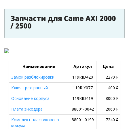
Запчасти для Came AXI 2000
/ 2500
Наименование
Артикул
Цена
Замок разблокировки
119RID420
2270
P
Ключ трехгранный
119RIY077
400
P
Основание корпуса
119RID419
8000
P
Плата энкодера
88001-0042
2060
P
Комплект пластикового
88001-0199
7240
P
кожуха