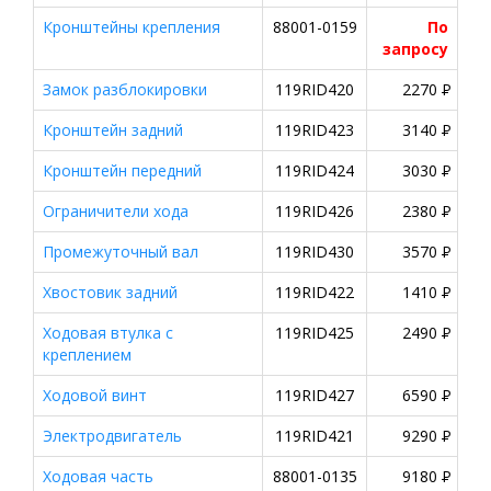
Кронштейны крепления
88001-0159
По
запросу
Замок разблокировки
119RID420
2270
P
Кронштейн задний
119RID423
3140
P
Кронштейн передний
119RID424
3030
P
Ограничители хода
119RID426
2380
P
Промежуточный вал
119RID430
3570
P
Хвостовик задний
119RID422
1410
P
Ходовая втулка с
119RID425
2490
P
креплением
Ходовой винт
119RID427
6590
P
Электродвигатель
119RID421
9290
P
Ходовая часть
88001-0135
9180
P