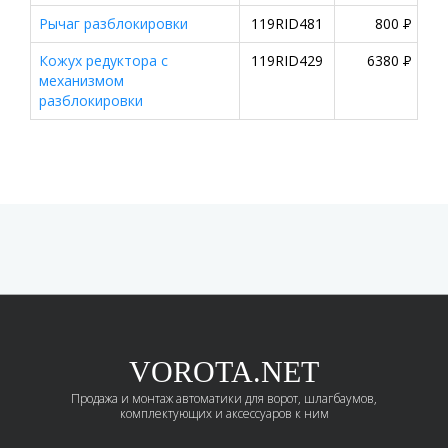
Рычаг разблокировки
119RID481
800
P
Кожух редуктора с
119RID429
6380
P
механизмом
разблокировки
VOROTA.NET
Продажа и монтаж автоматики для ворот, шлагбаумов,
комплектующих и аксессуаров к ним