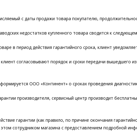
числяемый с даты продажи товара покупателю, продолжительнос
аводских недостатков купленного товара сводится к следующем
оваре в период действия гарантийного срока, клиент уведомляе
клиент согласовывают порядок и сроки передачи вышедшего из 
нформируется ООО «Континент» о сроках проведения диагностики
арантии производителя, сервисный центр производит бесплатн
йствие гарантии (как правило, по причине окончания гарантийн
 этом сотрудником магазина с предоставлением подробной инф