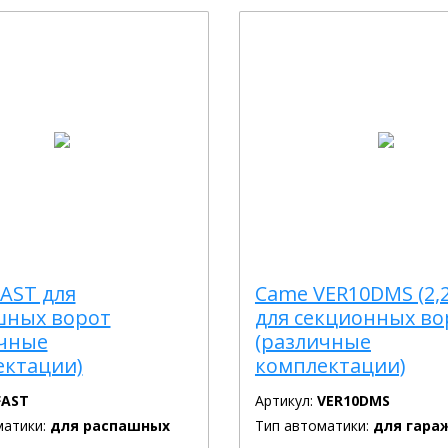
AST для
Came VER10DMS (2,
шных ворот
для секционных во
ичные
(различные
ектации)
комплектации)
FAST
Артикул:
VER10DMS
матики:
для распашных
Тип автоматики:
для гара