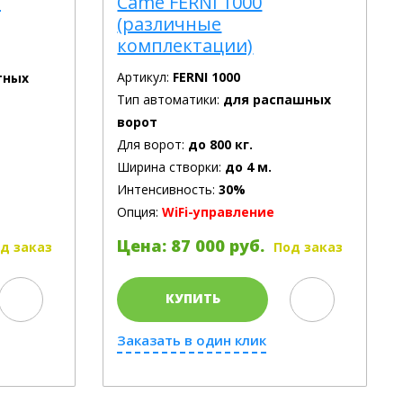
я
Came FERNI 1000
(различные
комплектации)
Артикул:
FERNI 1000
тных
Тип автоматики:
для распашных
ворот
Для ворот:
до 800 кг.
Ширина створки:
до 4 м.
Интенсивность:
30%
Опция:
WiFi-управление
Цена: 87 000 руб.
д заказ
Под заказ
КУПИТЬ
Заказать в один клик