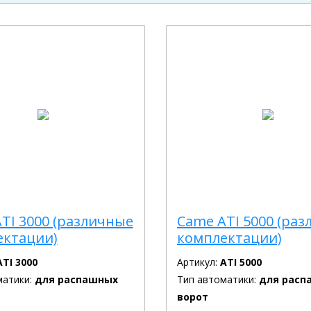
TI 3000 (различные
Came ATI 5000 (ра
ектации)
комплектации)
ATI 3000
Артикул:
ATI 5000
матики:
для распашных
Тип автоматики:
для расп
ворот