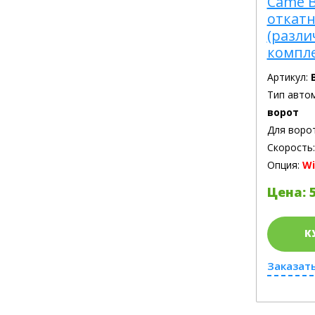
Came B
откат
(разл
компл
Артикул:
Тип авто
ворот
Для воро
Скорость
Опция:
Wi
Цена: 5
К
Заказать