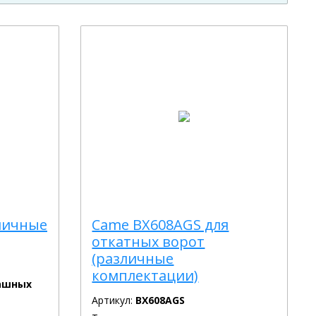
зличные
Came BX608AGS для
откатных ворот
(различные
комплектации)
ашных
Артикул:
BX608AGS