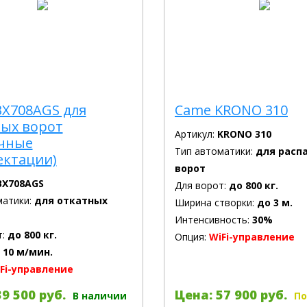
X708AGS для
Came KRONO 310
ных ворот
Артикул:
KRONO 310
ичные
Тип автоматики:
для расп
ектации)
ворот
BX708AGS
Для ворот:
до 800 кг.
матики:
для откатных
Ширина створки:
до 3 м.
Интенсивность:
30%
т:
до 800 кг.
Опция:
WiFi-управление
:
10 м/мин.
Fi-управление
9 500 руб.
Цена: 57 900 руб.
В наличии
По