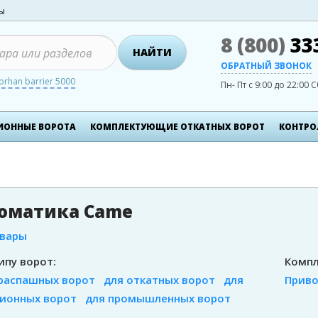
ты
8 (800)
33
НАЙТИ
ОБРАТНЫЙ ЗВОНОК
orhan barrier 5000
Пн- Пт с 9:00 до 22:00
С
ИОННЫЕ ВОРОТА
КОМПЛЕКТУЮЩИЕ ОТКАТНЫХ ВОРОТ
КОНТРО
оматика Came
овары
ипу ворот:
Компл
распашных ворот
для откатных ворот
для
Прив
ионных ворот
для промышленных ворот