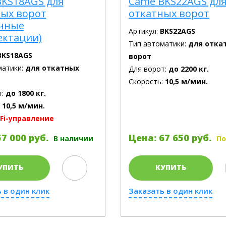
KS18AGS для
Came BKS22AGS дл
ных ворот
откатных ворот
ичные
Артикул:
BKS22AGS
ектации)
Тип автоматики:
для отка
BKS18AGS
ворот
матики:
для откатных
Для ворот:
до 2200 кг.
Скорость:
10,5 м/мин.
т:
до 1800 кг.
:
10,5 м/мин.
Fi-управление
7 000 руб.
Цена: 67 650 руб.
В наличии
По
УПИТЬ
КУПИТЬ
 в один клик
Заказать в один клик