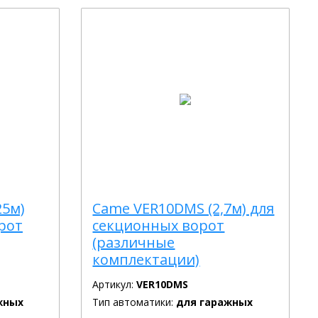
25м)
Came VER10DMS (2,7м) для
рот
секционных ворот
(различные
комплектации)
Артикул:
VER10DMS
жных
Тип автоматики:
для гаражных