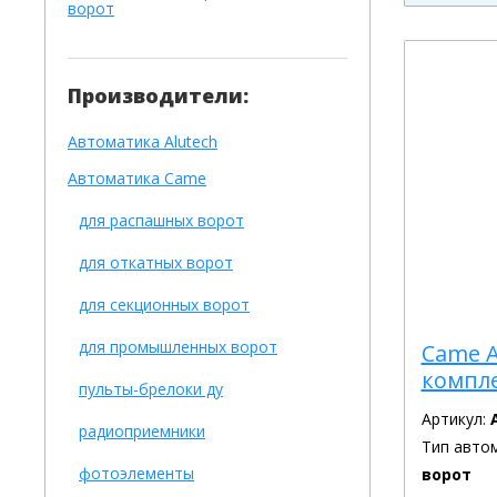
ворот
Производители:
Автоматика Alutech
Автоматика Сame
для распашных ворот
для откатных ворот
для секционных ворот
для промышленных ворот
Came A
компл
пульты-брелоки ду
Артикул:
радиоприемники
Тип авто
фотоэлементы
ворот