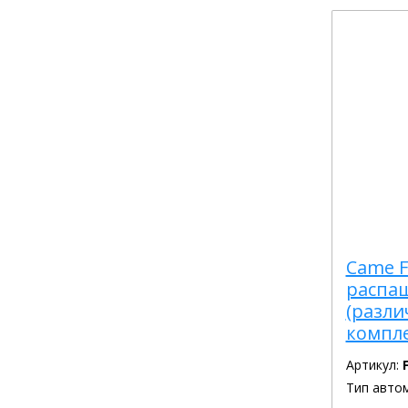
Came F
распа
(разл
компл
Артикул:
Тип авто