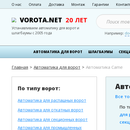
О нас
Оплата
Доставка
Монтаж
Гарантии
Контак
VOROTA.NET
20 ЛЕТ
Устанавливаем автоматику для ворот и
шлагбаумы с 2005 года
Например:
do
АВТОМАТИКА ДЛЯ ВОРОТ
ШЛАГБАУМЫ
СЕКЦ
Главная
Автоматика для ворот
Автоматика Сame
Авт
По типу ворот:
Все т
Автоматика для распашных ворот
По т
Автоматика для откатных ворот
для 
Автоматика для секционных ворот
секц
Автоматика для промышленных