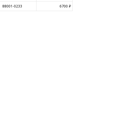
88001-0233
6700
P