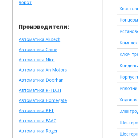
ворот
Хвостов
Концевы
Производители:
Установ
Автоматика Alutech
Комплек
Автоматика Сame
Ключ тр
Автоматика Nice
Конденс
Автоматика An Motors
Корпус 
Автоматика Doorhan
Уплотни
Автоматика R-TECH
Ходовая
Автоматика Homegate
Автоматика BFT
Электро
Автоматика FAAC
Шестерн
Автоматика Roger
Шестерн