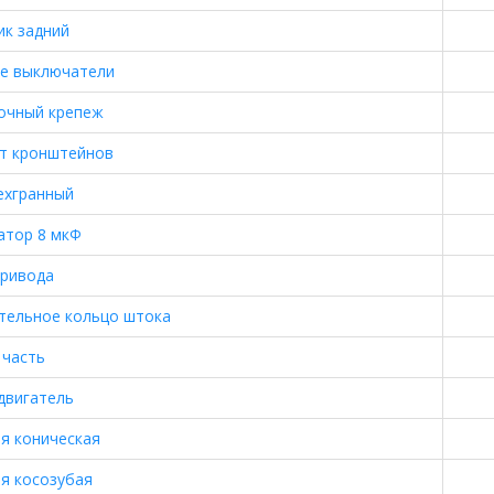
ик задний
е выключатели
очный крепеж
т кронштейнов
ехгранный
атор 8 мкФ
привода
тельное кольцо штока
 часть
двигатель
я коническая
я косозубая