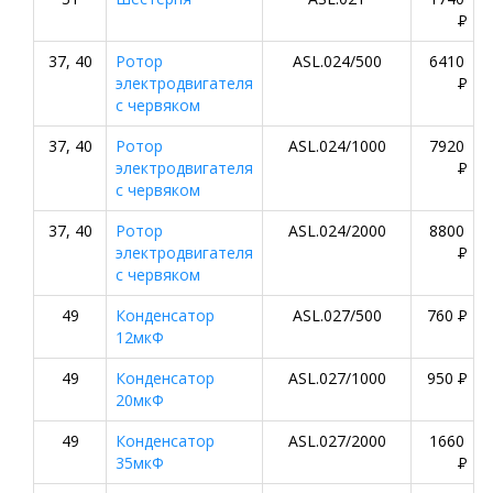
P
37, 40
Ротор
ASL.024/500
6410
электродвигателя
P
с червяком
37, 40
Ротор
ASL.024/1000
7920
электродвигателя
P
с червяком
37, 40
Ротор
ASL.024/2000
8800
электродвигателя
P
с червяком
49
Конденсатор
ASL.027/500
760
P
12мкФ
49
Конденсатор
ASL.027/1000
950
P
20мкФ
49
Конденсатор
ASL.027/2000
1660
35мкФ
P