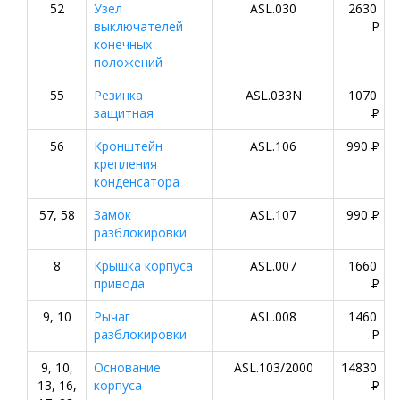
52
Узел
ASL.030
2630
выключателей
P
конечных
положений
55
Резинка
ASL.033N
1070
защитная
P
56
Кронштейн
ASL.106
990
P
крепления
конденсатора
57, 58
Замок
ASL.107
990
P
разблокировки
8
Крышка корпуса
ASL.007
1660
привода
P
9, 10
Рычаг
ASL.008
1460
разблокировки
P
9, 10,
Основание
ASL.103/2000
14830
13, 16,
корпуса
P