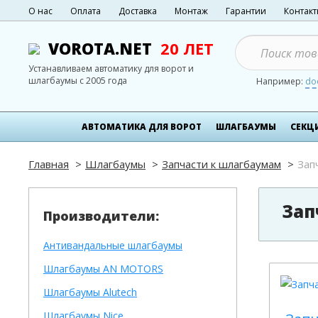
О нас
Оплата
Доставка
Монтаж
Гарантии
Контак
VOROTA.NET
20 ЛЕТ
Устанавливаем автоматику для ворот и
шлагбаумы с 2005 года
Например:
do
АВТОМАТИКА ДЛЯ ВОРОТ
ШЛАГБАУМЫ
СЕКЦ
Главная
Шлагбаумы
Запчасти к шлагбаумам
Зап
Зап
Производители:
Антивандальные шлагбаумы
Шлагбаумы AN MOTORS
Шлагбаумы Alutech
Шлагбаумы Nice