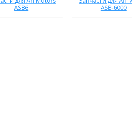
асти для An Motors
Запчасти для An 
ASB6
ASB-6000