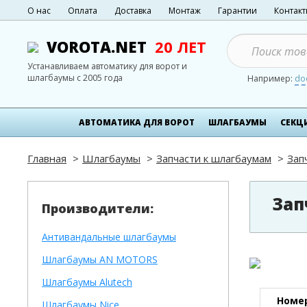
О нас
Оплата
Доставка
Монтаж
Гарантии
Контак
VOROTA.NET
20 ЛЕТ
Устанавливаем автоматику для ворот и
шлагбаумы с 2005 года
Например:
do
АВТОМАТИКА ДЛЯ ВОРОТ
ШЛАГБАУМЫ
СЕКЦ
Главная
Шлагбаумы
Запчасти к шлагбаумам
Зап
Зап
Производители:
Антивандальные шлагбаумы
Шлагбаумы AN MOTORS
Шлагбаумы Alutech
Номер
Шлагбаумы Nice