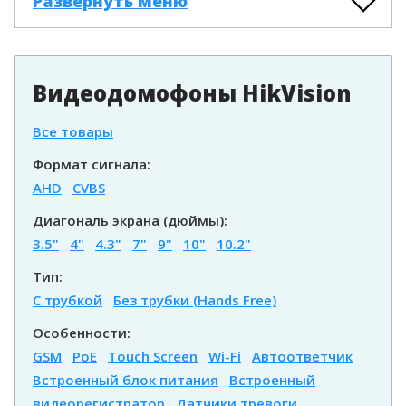
Развернуть меню
Видеодомофоны HikVision
Все товары
Формат сигнала:
AHD
CVBS
Диагональ экрана (дюймы):
3.5"
4"
4.3"
7"
9"
10"
10.2"
Тип:
С трубкой
Без трубки (Hands Free)
Особенности:
GSM
PoE
Touch Screen
Wi-Fi
Автоответчик
Встроенный блок питания
Встроенный
видеорегистратор
Датчики тревоги