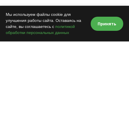
Мы используем файлы cookie для
улучшения работы сайта. Оставаясь на
Принять
сайте, вы соглашаетесь с
политикой
обработки персональных данных
VOROTA.NET
Продажа и монтаж автоматики для ворот, шлагбаумов,
комплектующих и аксессуаров к ним
8 (800) 333-15-54