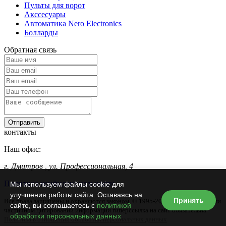
Пульты для ворот
Акссесуары
Автоматика Nero Electronics
Болларды
Обратная связь
Отправить
контакты
Наш офис:
г. Дмитров
,
ул. Профессиональная, 4
Политика конфиденциальности
Мы используем файлы cookie для
улучшения работы сайта. Оставаясь на
Принять
Все права защищены и охраняются законом. © 1995-2026 г. При полном или
сайте, вы соглашаетесь с
политикой
частичном цитировании информации гиперссылка на сайт обязательна
обработки персональных данных
Политика в отношении обработки персональных данных