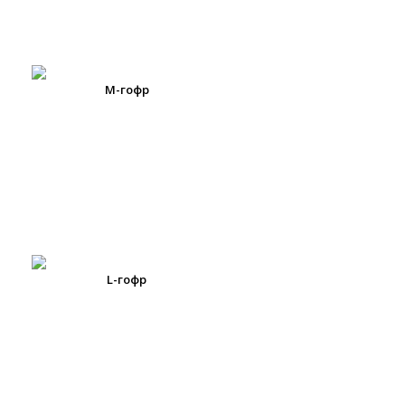
М-гофр
L-гофр