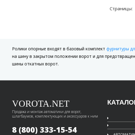
Страницы:
Ролики опорные входят в базовый комплект
фурнитуры дл
на шину в закрытом положении ворот и для предотвращени
шины откатных ворот.
VOROTA.NET
КАТАЛО
Продажа и монтаж автоматики для ворот,
шлагбаумов, комплектующих и аксессуаров к ним
8 (800) 333-15-54
АВТОМАТИК