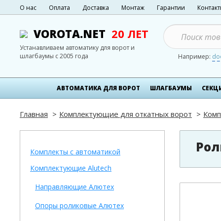
О нас
Оплата
Доставка
Монтаж
Гарантии
Контак
VOROTA.NET
20 ЛЕТ
Устанавливаем автоматику для ворот и
шлагбаумы с 2005 года
Например:
do
АВТОМАТИКА ДЛЯ ВОРОТ
ШЛАГБАУМЫ
СЕКЦ
Главная
Комплектующие для откатных ворот
Комп
Рол
Комплекты с автоматикой
Комплектующие Alutech
Направляющие Алютех
Опоры роликовые Алютех