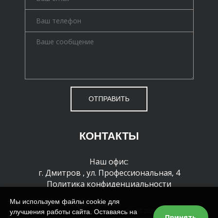
ОТПРАВИТЬ
КОНТАКТЫ
Наш офис:
г. Дмитров
,
ул. Профессиональная, 4
Политика конфиденциальности
Мы используем файлы cookie для
улучшения работы сайта. Оставаясь на
Все права защищены и охраняются законом. © 1995-2026 г. При полном или
Принять