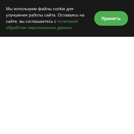
Мы используем файлы cookie для
улучшения работы сайта. Оставаясь на
Принять
сайте, вы соглашаетесь с
политикой
обработки персональных данных
VOROTA.NET
Продажа и монтаж автоматики для ворот, шлагбаумов,
комплектующих и аксессуаров к ним
8 (800) 333-15-54