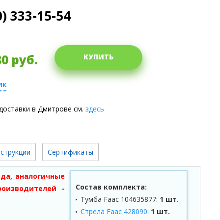
0) 333-15-54
80
руб.
КУПИТЬ
ик
доставки в Дмитрове см.
здесь
струкции
Сертификаты
ода, аналогичные
Состав комплекта:
роизводителей
-
Тумба Faac 104635877:
1 шт.
Стрела Faac 428090
:
1 шт.