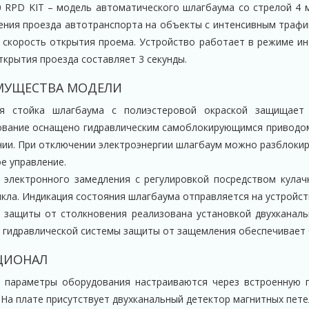
0 RPD KIT – модель автоматического шлагбаума со стрелой 4 
ения проезда автотранспорта на объекты с интенсивным трафи
 скорость открытия проема. Устройство работает в режиме ин
ткрытия проезда составляет 3 секунды.
МУЩЕСТВА МОДЕЛИ
ая стойка шлагбаума с полиэстеровой окраской защищает
вание оснащено гидравлическим самоблокирующимся приводом
ии. При отключении электроэнергии шлагбаум можно разблокир
ое управление.
 электронного замедления с регулировкой посредством кулач
икла. Индикация состояния шлагбаума отправляется на устройс
 защиты от столкновения реализована установкой двухканаль
 гидравлической системы защиты от защемления обеспечивает 
ЦИОНАЛ
 параметры оборудования настраиваются через встроенную п
 На плате присутствует двухканальный детектор магнитных пете