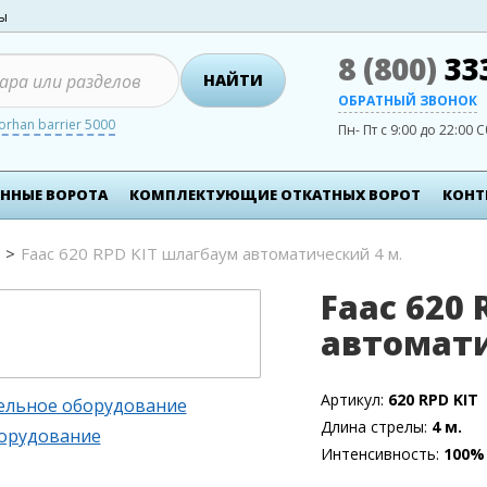
ты
8 (800)
33
НАЙТИ
ОБРАТНЫЙ ЗВОНОК
orhan barrier 5000
Пн- Пт с 9:00 до 22:00
С
ННЫЕ ВОРОТА
КОМПЛЕКТУЮЩИЕ ОТКАТНЫХ ВОРОТ
КОНТ
Faac 620 RPD KIT шлагбаум автоматический 4 м.
Faac 620
автомати
Артикул:
620 RPD KIT
ельное оборудование
Длина стрелы:
4 м.
орудование
Интенсивность:
100%