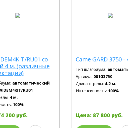
IDEM4KIT/RU01 со
Came GARD 3750 - 4
й 4 м. (различные
Тип шлагбаума:
автомат
ектации)
Артикул:
001G3750
баума:
автоматический
Длина стрелы:
4.2 м.
WIDEM4KIT/RU01
Интенсивность:
100%
релы:
4 м.
ность:
100%
4 200 руб.
Цена: 87 800 руб.