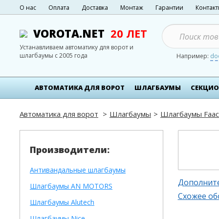
О нас
Оплата
Доставка
Монтаж
Гарантии
Контак
VOROTA.NET
20 ЛЕТ
Устанавливаем автоматику для ворот и
шлагбаумы с 2005 года
Например:
do
АВТОМАТИКА ДЛЯ ВОРОТ
ШЛАГБАУМЫ
СЕКЦИО
Автоматика для ворот
Шлагбаумы
Шлагбаумы Faac
Производители:
Антивандальные шлагбаумы
Дополнит
Шлагбаумы AN MOTORS
Схожее об
Шлагбаумы Alutech
Шлагбаумы Nice