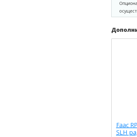
Опциона
осущест
Дополни
Faac R
SLH р