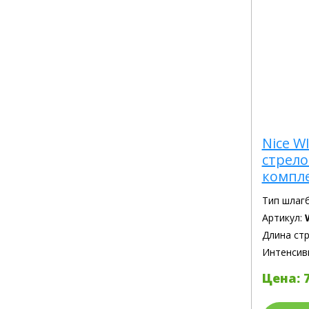
Nice W
стрело
компл
Тип шлаг
Артикул:
Длина ст
Интенсив
Цена: 7