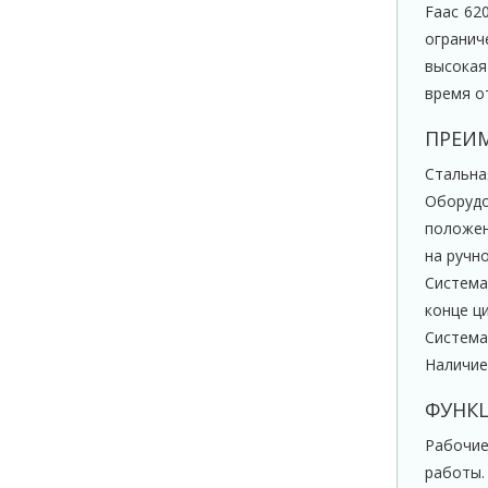
Faac 62
огранич
высокая
время о
ПРЕИ
Стальн
Оборудо
положен
на ручн
Система
конце ц
Система
Наличие
ФУНК
Рабочие
работы.